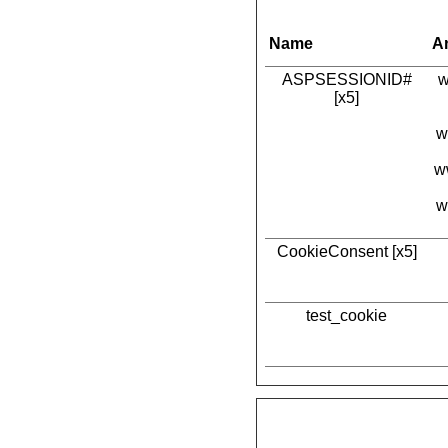
Name
A
ASPSESSIONID#
w
[x5]
w
w
w
CookieConsent [x5]
test_cookie