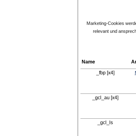
Marketing-Cookies werden
relevant und ansprech
Name
A
_fbp [x4]
_gcl_au [x4]
_gcl_ls