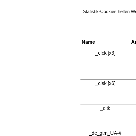
Statistik-Cookies helfen W
Name
A
_clck [x3]
_clsk [x6]
_cltk
_dc_gtm_UA-#