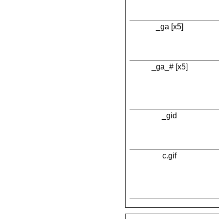
_ga [x5]
_ga_# [x5]
_gid
c.gif