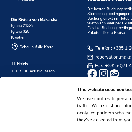
Die besten Buchungsbedin
Stornierungsbedingungen e
Buchung direkt im Hotel, 
Die Riviera von Makarska
telefonisch oder per E-Mai
Igrane 21329
Flexible Buchungsbeding
Igrane 320
Pakete - Beste Preise.
Kroatien
Schau auf die Karte
Telefon: +385 1 
reservation.maka
TT Hotels
Fax: +385 (0)21 
TUI BLUE Adriatic Beach
TUI BLUE Makarska
TUI BLUE Kalamota Island
This website uses cookie
Resort
Camp Dole
We use cookies to personal
traffic. We also share info
analytics partners who may
they’ve collected from your
© 2026 TT Hotels Croatia. All rights reserved.
Grundinformation
/
Datenschutz-Bestimmungen
/
Mitteilung über die A