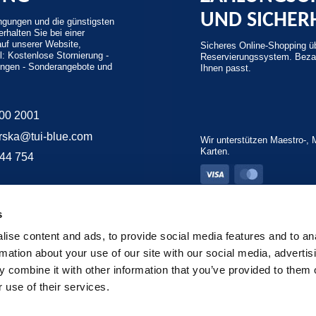
UND SICHER
gungen und die günstigsten
rhalten Sie bei einer
auf unserer Website,
Sicheres Online-Shopping ü
l: Kostenlose Stornierung -
Reservierungssystem. Bezah
ungen - Sonderangebote und
Ihnen passt.
200 2001
rska@tui-blue.com
Wir unterstützen Maestro-, 
Karten.
444 754
s
ise content and ads, to provide social media features and to an
rmation about your use of our site with our social media, advertis
 combine it with other information that you’ve provided to them o
 use of their services.
rt und Weise der Einreichung einer schriftlichen Beschwerde
/
Travelife
/